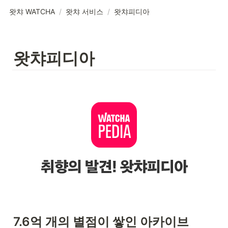
왓챠 WATCHA
/
왓챠 서비스
/
왓챠피디아
왓챠피디아
7.6억 개의 별점이 쌓인 아카이브