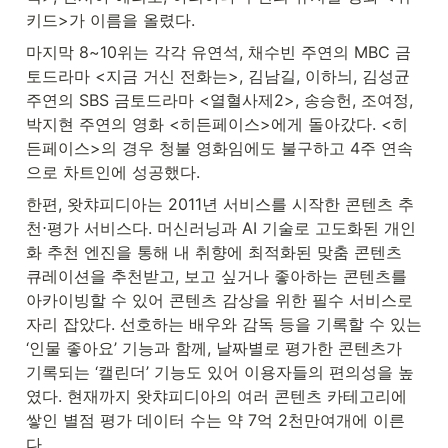
키드>가 이름을 올렸다.
마지막 8~10위는 각각 유연석, 채수빈 주연의 MBC 금
토드라마 <지금 거신 전화는>, 김남길, 이하늬, 김성균 
주연의 SBS 금토드라마 <열혈사제2>, 송승헌, 조여정, 
박지현 주연의 영화 <히든페이스>에게 돌아갔다. <히
든페이스>의 경우 청불 영화임에도 불구하고 4주 연속
으로 차트인에 성공했다.
한편, 왓챠피디아는 2011년 서비스를 시작한 콘텐츠 추
천⋅평가 서비스다. 머신러닝과 AI 기술로 고도화된 개인
화 추천 엔진을 통해 내 취향에 최적화된 맞춤 콘텐츠 
큐레이션을 추천받고, 보고 싶거나 좋아하는 콘텐츠를 
아카이빙할 수 있어 콘텐츠 감상을 위한 필수 서비스로 
자리 잡았다. 선호하는 배우와 감독 등을 기록할 수 있는 
‘인물 좋아요’ 기능과 함께, 날짜별로 평가한 콘텐츠가 
기록되는 ‘캘린더’ 기능도 있어 이용자들의 편의성을 높
였다. 현재까지 왓챠피디아의 여러 콘텐츠 카테고리에 
쌓인 별점 평가 데이터 수는 약 7억 2천만여개에 이른
다.