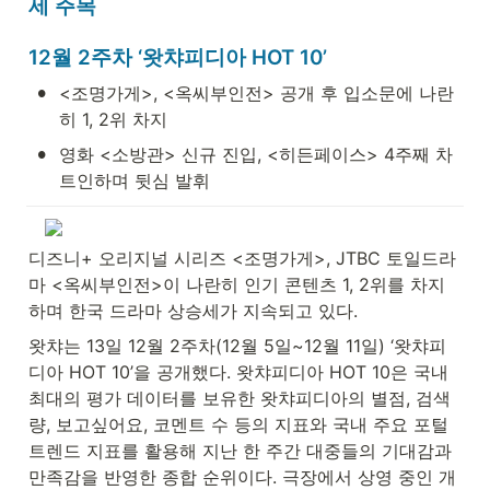
세 주목
12월 2주차 ‘왓챠피디아 HOT 10’
•
<조명가게>, <옥씨부인전> 공개 후 입소문에 나란
히 1, 2위 차지
•
영화 <소방관> 신규 진입, <히든페이스> 4주째 차
트인하며 뒷심 발휘
디즈니+ 오리지널 시리즈 <조명가게>, JTBC 토일드라
마 <옥씨부인전>이 나란히 인기 콘텐츠 1, 2위를 차지
하며 한국 드라마 상승세가 지속되고 있다.
왓챠는 13일 12월 2주차(12월 5일~12월 11일) ‘왓챠피
디아 HOT 10’을 공개했다. 왓챠피디아 HOT 10은 국내 
최대의 평가 데이터를 보유한 왓챠피디아의 별점, 검색
량, 보고싶어요, 코멘트 수 등의 지표와 국내 주요 포털 
트렌드 지표를 활용해 지난 한 주간 대중들의 기대감과 
만족감을 반영한 종합 순위이다. 극장에서 상영 중인 개