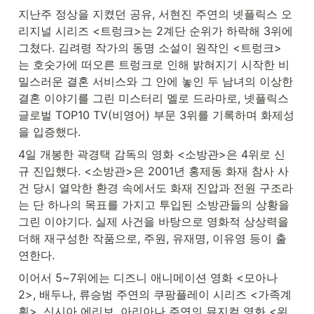
지난주 정상을 지켰던 공유, 서현진 주연의 넷플릭스 오
리지널 시리즈 <트렁크>는 2계단 순위가 하락해 3위에 
그쳤다. 김려령 작가의 동명 소설이 원작인 <트렁크>
는 호숫가에 떠오른 트렁크로 인해 밝혀지기 시작한 비
밀스러운 결혼 서비스와 그 안에 놓인 두 남녀의 이상한 
결혼 이야기를 그린 미스터리 멜로 드라마로, 넷플릭스 
글로벌 TOP10 TV(비영어) 부문 3위를 기록하며 화제성
을 입증했다.
4일 개봉한 곽경택 감독의 영화 <소방관>은 4위로 신
규 진입했다. <소방관>은 2001년 홍제동 화재 참사 사
건 당시 열악한 환경 속에서도 화재 진압과 전원 구조라
는 단 하나의 목표를 가지고 투입된 소방관들의 상황을 
그린 이야기다. 실제 사건을 바탕으로 영화적 상상력을 
더해 재구성한 작품으로, 주원, 유재명, 이유영 등이 출
연한다.
이어서 5~7위에는 디즈니 애니메이션 영화 <모아나 
2>, 배두나, 류승범 주연의 쿠팡플레이 시리즈 <가족계
획>, 신시아 에리보, 아리아나 주연의 뮤지컬 영화 <위