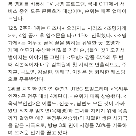
봉 영화를 비롯해 TV 방영 프로그램, 국내 OTT에서 서
비스 중인 모든 콘텐츠가 대상이며, 순위는 매주 업데이
트된다.
12월 2주차 1위는 디즈니+ 오리지널 시리즈 <조명가게
>로, 4일 공개 후 입소문을 타고 1위에 안착했다. <조명
가게>는 어두운 골목 끝을 밝히는 유일한 곳 ‘조명가
게’에 어딘가 수상한 비밀을 가진 손님들이 찾아오면서 
벌어지는 이야기를 그린다. <무빙> 강풀 작가의 두 번
째 각본작이자 배우 김희원의 첫 시리즈 연출작으로, 주
지훈, 박보영, 김설현, 엄태구, 이정은 등 화려한 캐스팅
으로 주목받았다.
2위를 차지한 임지연 주연의 JTBC 토일드라마 <옥씨부
인전>은 전주 대비 4계단이나 순위가 대폭 상승했다. <
옥씨부인전>은 이름도, 신분도, 남편도 모든 것이 가짜
였던 외지부 임지연(옥태영)과 그녀를 지키기 위해 목숨
까지 걸었던 예인 추영우(천승휘)의 치열한 생존 사기극
을 담은 사극으로, 방송 3회 만에 시청률 7.8%를 기록하
며 뜨거운 인기를 끌고 있다.